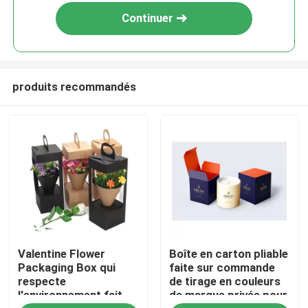
Continuer
produits recommandés
À la maison
Valentine Flower
Boîte en carton pliable
Produits
Packaging Box qui
faite sur commande
respecte
de tirage en couleurs
l'environnement fait
de marque privée pour
Vidéos