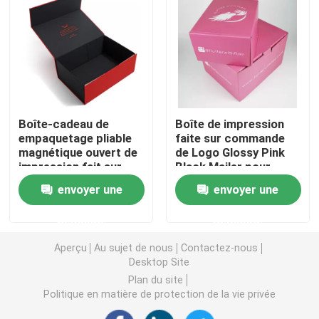
Boîte de empaquetage cosmétique
Emballage des aliments
Boîte-cadeau de
Boîte de impression
Impression de livres à couverture rigide
empaquetage pliable
faite sur commande
magnétique ouvert de
de Logo Glossy Pink
impression fait sur
Black Mailer pour
Impression Softcover de livre
commande d'aileron
l'emballage de jouets
envoyer une
envoyer une
pour la chaussure
d'habillement
Boîtes de empaquetage de chaussure
demande
demande
Aperçu
Au sujet de nous
Contactez-nous
Caisses d'emballage d'habillement
Desktop Site
Plan du site
Politique en matière de protection de la vie privée
Boîte d'emballage de perruque