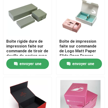
À propos de nous
Visite de l'usine
Boîte rigide dure de
Boîte de impression
Contrôle de la qualité
impression faite sur
faite sur commande
commande de tiroir de
de Logo Matt Paper
douille de carton avec
Slide Open Drawer
Nous contacter
la boîte de glissement
pour le savon fait main
envoyer une
envoyer une
intérieure
demande
demande
Demandez un devis
impression de la boîte de empaquetage
Boîte d'emballage de vapotage