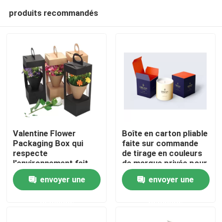
produits recommandés
Valentine Flower
Boîte en carton pliable
Packaging Box qui
faite sur commande
respecte
de tirage en couleurs
À la maison
l'environnement fait
de marque privée pour
sur commande pour
la bougie
envoyer une
envoyer une
Rose Flower Gift de
Produits
luxe
demande
demande
Vidéos