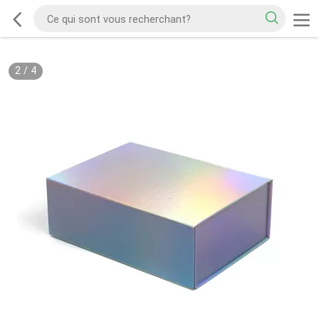
2
/
4