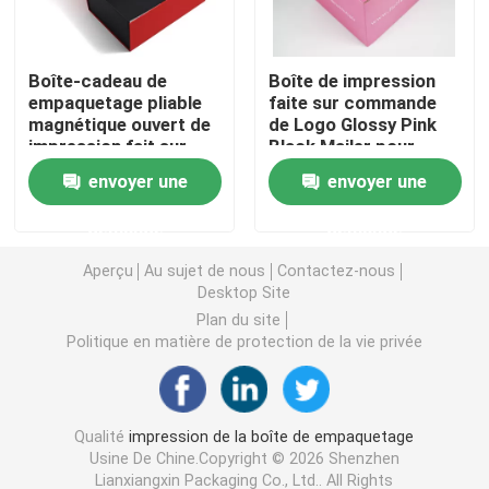
Boîte de empaquetage cosmétique
Boîte-cadeau de
Boîte de impression
empaquetage pliable
faite sur commande
magnétique ouvert de
de Logo Glossy Pink
Emballage des aliments
impression fait sur
Black Mailer pour
commande d'aileron
l'emballage de jouets
envoyer une
envoyer une
pour la chaussure
Impression de livres à couverture rigide
d'habillement
demande
demande
Impression Softcover de livre
Aperçu
Au sujet de nous
Contactez-nous
Desktop Site
Plan du site
Boîtes de empaquetage de chaussure
Politique en matière de protection de la vie privée
Caisses d'emballage d'habillement
Qualité
impression de la boîte de empaquetage
Usine De Chine.Copyright © 2026 Shenzhen
Boîte d'emballage de perruque
Lianxiangxin Packaging Co., Ltd.. All Rights