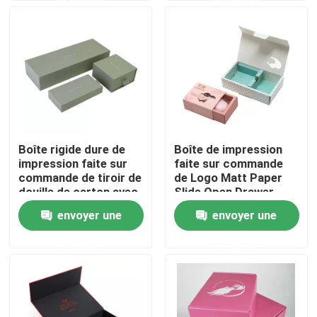
À propos de nous
Visite de l'usine
Contrôle de la qualité
Boîte rigide dure de
Boîte de impression
impression faite sur
faite sur commande
Nous contacter
commande de tiroir de
de Logo Matt Paper
douille de carton avec
Slide Open Drawer
la boîte de glissement
pour le savon fait main
envoyer une
envoyer une
Demandez un devis
intérieure
demande
demande
impression de la boîte de empaquetage
Boîte d'emballage de vapotage