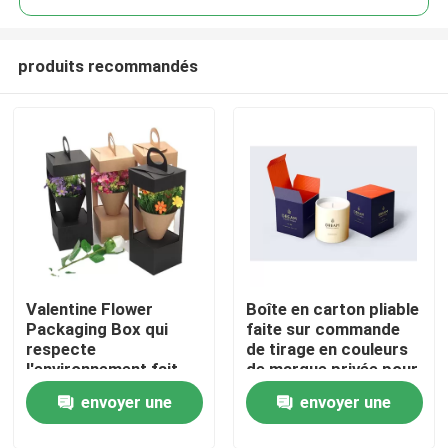
produits recommandés
Valentine Flower
Boîte en carton pliable
À la maison
Packaging Box qui
faite sur commande
respecte
de tirage en couleurs
l'environnement fait
de marque privée pour
Produits
sur commande pour
la bougie
envoyer une
envoyer une
Rose Flower Gift de
luxe
Vidéos
demande
demande