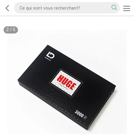
2
/
5