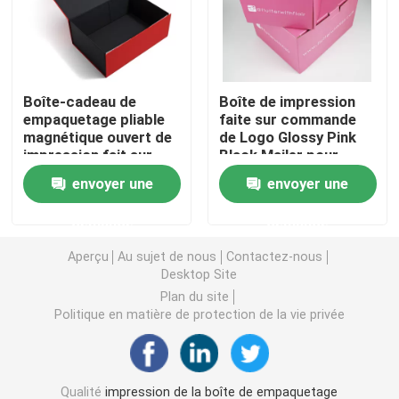
Boîte de empaquetage cosmétique
Boîte-cadeau de
Boîte de impression
Emballage des aliments
empaquetage pliable
faite sur commande
magnétique ouvert de
de Logo Glossy Pink
impression fait sur
Black Mailer pour
Impression de livres à couverture rigide
commande d'aileron
l'emballage de jouets
envoyer une
envoyer une
pour la chaussure
d'habillement
Impression Softcover de livre
demande
demande
Aperçu
Au sujet de nous
Contactez-nous
Boîtes de empaquetage de chaussure
Desktop Site
Plan du site
Politique en matière de protection de la vie privée
Caisses d'emballage d'habillement
Boîte d'emballage de perruque
Qualité
impression de la boîte de empaquetage