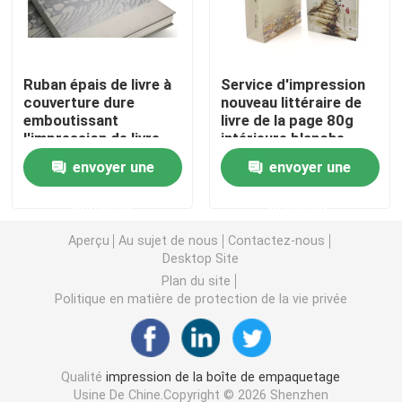
Boîte de empaquetage cosmétique
Ruban épais de livre à
Service d'impression
couverture dure
nouveau littéraire de
Emballage des aliments
emboutissant
livre de la page 80g
l'impression de livre
intérieure blanche
d'album d'image
cassée de livre à
Impression de livres à couverture rigide
envoyer une
envoyer une
couverture dure
demande
demande
Impression Softcover de livre
Aperçu
Au sujet de nous
Contactez-nous
Desktop Site
Boîtes de empaquetage de chaussure
Plan du site
Politique en matière de protection de la vie privée
Caisses d'emballage d'habillement
Qualité
impression de la boîte de empaquetage
Boîte d'emballage de perruque
Usine De Chine.Copyright © 2026 Shenzhen