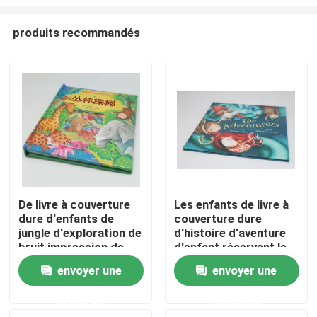
produits recommandés
De livre à couverture
Les enfants de livre à
dure d'enfants de
couverture dure
À la maison
jungle d'exploration de
d'histoire d'aventure
bruit impression de
d'enfant réservent le
papier enduite de livre
service d'impression
Produits
envoyer une
envoyer une
demande
demande
Vidéos