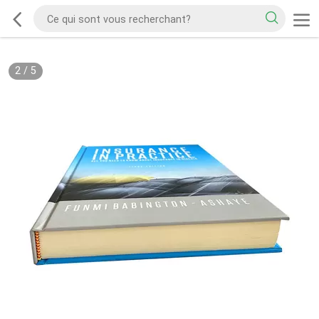
2
/
5