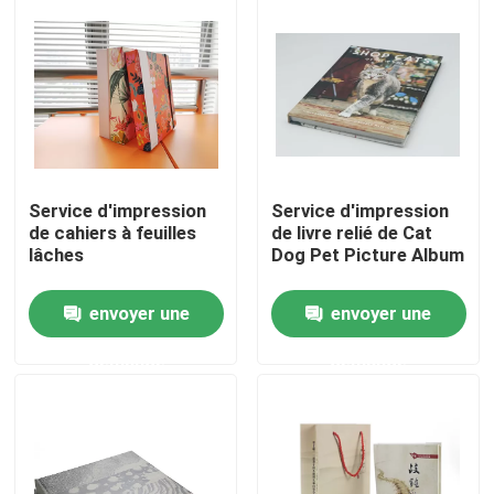
À propos de nous
Visite de l'usine
Contrôle de la qualité
Service d'impression
Service d'impression
de cahiers à feuilles
de livre relié de Cat
lâches
Dog Pet Picture Album
Nous contacter
envoyer une
envoyer une
Demandez un devis
demande
demande
impression de la boîte de empaquetage
Boîte d'emballage de vapotage