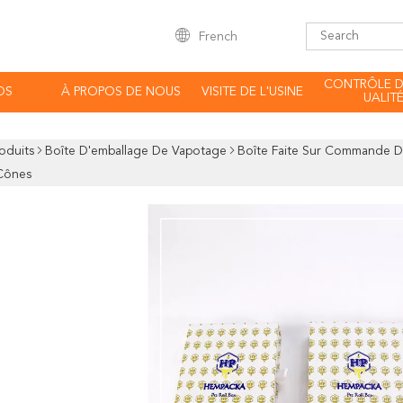
French
CONTRÔLE D
OS
À PROPOS DE NOUS
VISITE DE L'USINE
UALIT
oduits
Boîte D'emballage De Vapotage
Boîte Faite Sur Commande D
Cônes