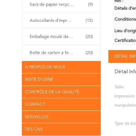
min :
Sacs de papier recyclables de cadeau
(9)
Détails d'e
Conditions
Autocollants d'impression offset
(15)
Lieu d'orig
Emballage moulé de pulpe
(20)
Certificatio
Boîte de carton à fermeture à glissière
(20)
DÉTAIL I
A PROPOS DE NOUS
Détail In
VISITE D'USINE
Taille:
CONTRÔLE DE LA QUALITÉ
Impression 
CONTACT
manipulatio
NOUVELLES
Type de boî
DES CAS