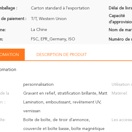
mballage :
Carton standard à l'exportation
Délai de livr
Capacité
 de paiement :
T/T, Western Union
d'approvisi
La Chine
ine:
Nom de mar
FSC, EPR_Germany, ISO
n:
Numéro de 
NFOMATION
DESCRIPTION DE PRODUIT
fomation
personnalisation
Utilisation 
de la
Gravant en refief, stratification brillante, Matt
Matériel:
n ::
Lamination, emboutissant, revêtement UV,
vernissan
te:
Boîte de boîte, de tiroir d'annonce,
Les accesso
couvercle et boîte basse, boîte magnétique