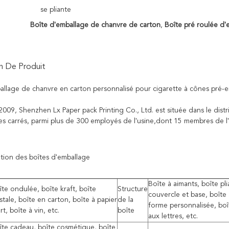
se pliante
Boîte d'emballage de chanvre de carton
,
Boîte pré roulée d
n De Produit
allage de chanvre en carton personnalisé pour cigarette à cônes pré-
09, Shenzhen Lx Paper pack Printing Co., Ltd. est située dans le distr
s carrés, parmi plus de 300 employés de l'usine,dont 15 membres de l
ation des boîtes d'emballage
Boîte à aimants, boîte pli
îte ondulée, boîte kraft, boîte
Structure
couvercle et base, boîte à
stale, boîte en carton, boîte à papier
de la
forme personnalisée, boî
rt, boîte à vin, etc.
boîte
aux lettres, etc.
îte cadeau, boîte cosmétique, boîte