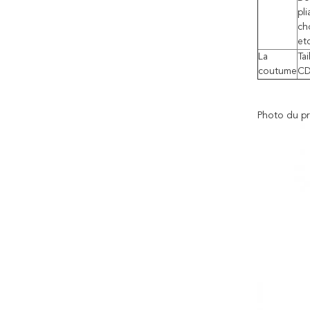
pli
cho
etc
La
Ta
coutume
CD
Photo du pr