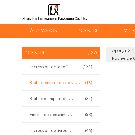
À LA MAISON
PRODUITS
VIDÉ
Aperçu
Pr
PRODUITS
(527)
Roulée De 
impression de la boîte de empaquetage
(131)
Boîte d'emballage de vapotage
(16)
Boîte de empaquetage cosmétique
(35)
Emballage des aliments
(53)
Impression de livres à couverture rigide
(46)