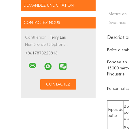
DEMANDEZ UNE CITATION
Mettre en
CONTACTEZ NOUS
évidence:
ContPerson :
Terry Lau
Descriptio
Numéro de téléphone :
Boîte d'emb
+8617873223816
Fondée en 20
15000 mètre
l'industrie.
Personnalis
Bo
Types de
po
boîte
d'a
Bo