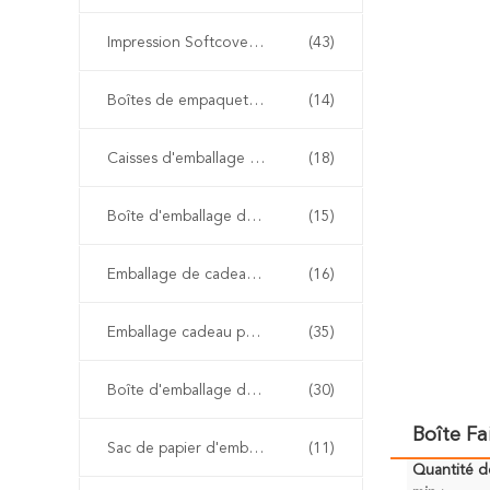
Impression Softcover de livre
(43)
Boîtes de empaquetage de chaussure
(14)
Caisses d'emballage d'habillement
(18)
Boîte d'emballage de perruque
(15)
Emballage de cadeau de boîte de montre
(16)
Emballage cadeau personnalisé
(35)
Boîte d'emballage de papier d'emballage
(30)
Boîte F
Sac de papier d'emballage
(11)
Quantité 