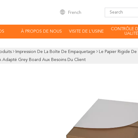
French
CONTRÔLE D
OS
À PROPOS DE NOUS
VISITE DE L'USINE
UALIT
oduits
Impression De La Boîte De Empaquetage
Le Papier Rigide D
A Adapté Grey Board Aux Besoins Du Client