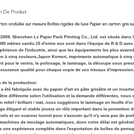
n De Produit
rton ondulée sur mesure Boîtes rigides de luxe Papier en carton gris s
009, Shenzhen Lx Paper Pack Printing Co., Ltd. est située dans le
00 mètres carrés.15 d'entre eux sont dans l'équipe de R & D avec 
xpérience de l'industrie, ainsi que les équipements les plus avan
on à cinq couleurs,Japon Komori, imprimante automatique à cinq co
t pour le vernis, le polissage, le laminage, la découpe sous press
'assurance qualité pour chaque copie de vos travaux d'impression
n de la production:
 a été fabriquée avec du papier d'art en pâte grisâtre et un inserte
tre différente selon l'utilisation et la demande différentes, nous s
 en relief / brillant / mat, nous suggérons le laminage en feuille d'or
ge élégant et stable jouera un rôle important dans la promotion d
nels et un scanner tunnel pour s'assurer qu'il n'y aura pas de pr
machines de moulage automatiques, donc notre délai est général
 une expérience complète dans l'exportation de boîtes de perruq