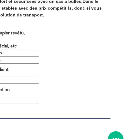
ort et sécurisées avec un sac à bulles.Dans le
stables avec des prix compétitifs, donc si vous
olution de transport.
papier revêtu,
ial, etc.
s
t
lient
ption