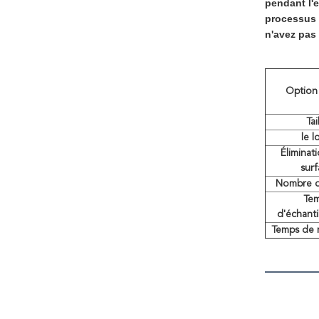
pendant l'e
processus 
n'avez pas
Option
Tai
le 
Éliminat
sur
Nombre d
Te
d'échant
Temps de r