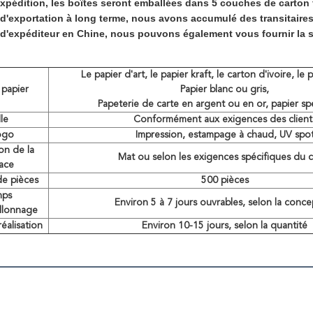
xpédition, les boîtes seront emballées dans 5 couches de carton f
d'exportation à long terme, nous avons accumulé des transitaires 
 d'expéditeur en Chine, nous pouvons également vous fournir la s
Le papier d'art, le papier kraft, le carton d'ivoire, le 
 papier
Papier blanc ou gris,
Papeterie de carte en argent ou en or, papier spéc
lle
Conformément aux exigences des client
logo
Impression, estampage à chaud, UV spo
ion de la
Mat ou selon les exigences spécifiques du c
face
e pièces
500 pièces
mps
Environ 5 à 7 jours ouvrables, selon la conce
illonnage
éalisation
Environ 10-15 jours, selon la quantité