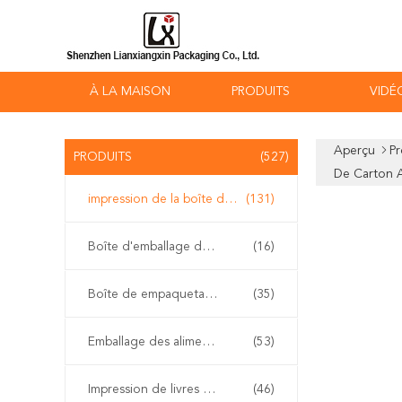
À LA MAISON
PRODUITS
VIDÉ
Aperçu
Pr
PRODUITS
(527)
De Carton 
impression de la boîte de empaquetage
(131)
Boîte d'emballage de vapotage
(16)
Boîte de empaquetage cosmétique
(35)
Emballage des aliments
(53)
Impression de livres à couverture rigide
(46)