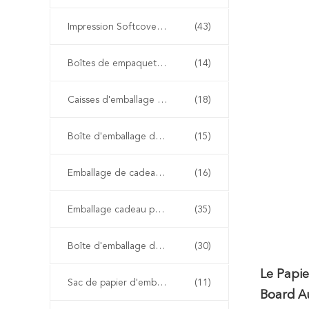
Impression Softcover de livre
(43)
Boîtes de empaquetage de chaussure
(14)
Caisses d'emballage d'habillement
(18)
Boîte d'emballage de perruque
(15)
Emballage de cadeau de boîte de montre
(16)
Emballage cadeau personnalisé
(35)
Boîte d'emballage de papier d'emballage
(30)
Le Papi
Sac de papier d'emballage
(11)
Board Au