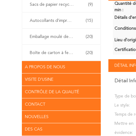
Quantité 
Sacs de papier recyclables de cadeau
(9)
min :
Détails d'e
Autocollants d'impression offset
(15)
Conditions
Emballage moulé de pulpe
(20)
Lieu d'orig
Certificatio
Boîte de carton à fermeture à glissière
(20)
DÉTAIL I
A PROPOS DE NOUS
VISITE D'USINE
Détail In
CONTRÔLE DE LA QUALITÉ
Type de boî
CONTACT
Le style:
Temps de ré
NOUVELLES
Mettre en
DES CAS
évidence: