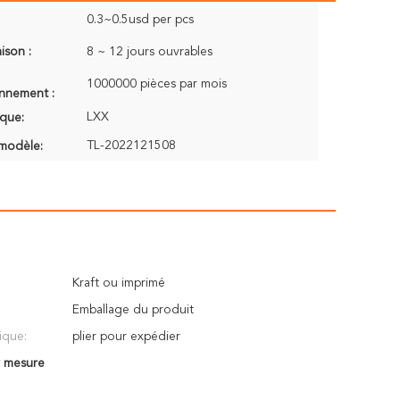
0.3~0.5usd per pcs
aison :
8 ~ 12 jours ouvrables
1000000 pièces par mois
onnement :
LXX
que:
TL-2022121508
modèle:
Kraft ou imprimé
Emballage du produit
ique:
plier pour expédier
r mesure