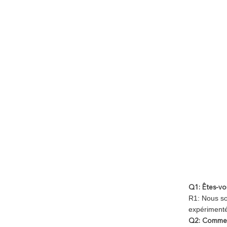
Q1: Êtes-vo
R1: Nous so
expérimenté
Q2: Comment