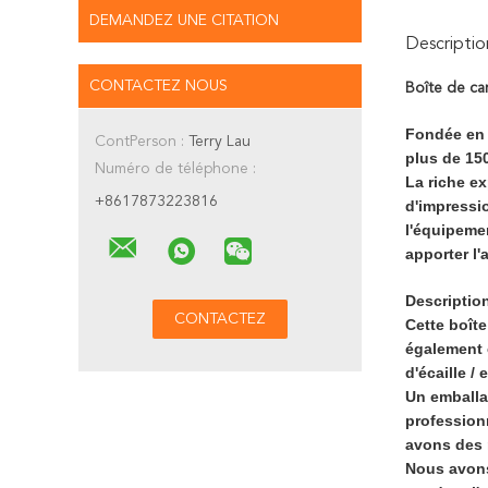
DEMANDEZ UNE CITATION
Descriptio
CONTACTEZ NOUS
Boîte de ca
Fondée en 2
ContPerson :
Terry Lau
plus de 150
Numéro de téléphone :
La riche e
+8617873223816
d'impressi
l'équipemen
apporter l
Descriptio
Cette boîte
également ê
d'écaille /
Un emballa
profession
avons des 
Nous avons