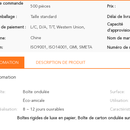
de commande
500 pièces
Prix :
mballage :
Taille standard
Délai de livr
Capacité
 de paiement :
L/C, D/A, T/T, Western Union,
d'approvisi
Chine
ine:
Nom de mar
ISO9001, ISO14001, GMI, SMETA
n:
Numéro de 
NFOMATION
DESCRIPTION DE PRODUIT
fomation
te:
Boîte ondulée
Surface:
Éco-amicale
Utilisation:
alisation:
8 ~ 12 jours ouvrables
Caractérist
Boîtes rigides de luxe en papier
,
Boîte de carton ondulée su