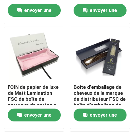
stratification brillante
revêtement UV avec le
de luxe de perruques
ruban
envoyer une
envoyer une
À propos de nous
demande
demande
Visite de l'usine
Contrôle de la qualité
Nous contacter
l'OIN de papier de luxe
Boîte d'emballage de
Demandez un devis
de Matt Lamination
cheveux de la marque
FSC de boîte de
de distributeur FSC de
perruque de carton a
boîte d'emballage de
délivré un certificat
perruque d'OEM
impression de la boîte de empaquetage
envoyer une
envoyer une
demande
demande
Boîte d'emballage de vapotage