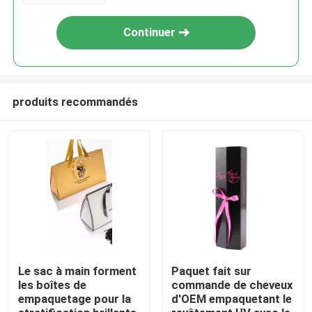
Continuer
produits recommandés
À la maison
Produits
Le sac à main forment
Paquet fait sur
les boîtes de
commande de cheveux
empaquetage pour la
d'OEM empaquetant le
Vidéos