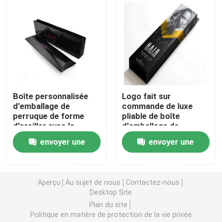
Boîte de empaquetage cosmétique
Emballage des aliments
Impression de livres à couverture rigide
Boîte personnalisée
Logo fait sur
d'emballage de
commande de luxe
perruque de forme
pliable de boîte
Impression Softcover de livre
d'oreiller avec la
d'emballage de
poignée
perruque de carton
envoyer une
envoyer une
Boîtes de empaquetage de chaussure
demande
demande
Caisses d'emballage d'habillement
Aperçu
Au sujet de nous
Contactez-nous
Desktop Site
Plan du site
Boîte d'emballage de perruque
Politique en matière de protection de la vie privée