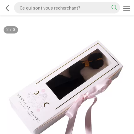
2
/
3