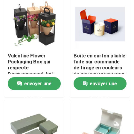
Valentine Flower
Boîte en carton pliable
Packaging Box qui
faite sur commande
respecte
de tirage en couleurs
l'environnement fait
de marque privée pour
sur commande pour
la bougie
envoyer une
envoyer une
Rose Flower Gift de
luxe
À la maison
demande
demande
Produits
Vidéos