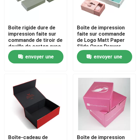
À propos de nous
Boîte rigide dure de
Boîte de impression
impression faite sur
faite sur commande
Visite de l'usine
commande de tiroir de
de Logo Matt Paper
douille de carton avec
Slide Open Drawer
la boîte de glissement
pour le savon fait main
envoyer une
envoyer une
Contrôle de la qualité
intérieure
demande
demande
Nous contacter
Demandez un devis
impression de la boîte de empaquetage
Boîte d'emballage de vapotage
Boîte-cadeau de
Boîte de impression