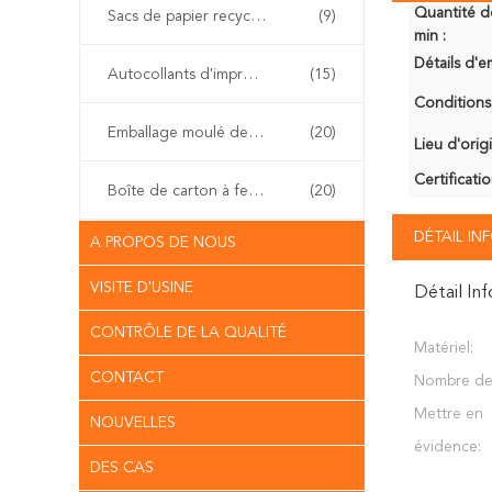
Quantité 
Sacs de papier recyclables de cadeau
(9)
min :
Détails d'e
Autocollants d'impression offset
(15)
Conditions
Emballage moulé de pulpe
(20)
Lieu d'orig
Certificatio
Boîte de carton à fermeture à glissière
(20)
DÉTAIL I
A PROPOS DE NOUS
VISITE D'USINE
Détail In
CONTRÔLE DE LA QUALITÉ
Matériel:
CONTACT
Nombre de 
Mettre en
NOUVELLES
évidence:
DES CAS