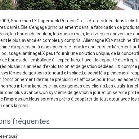
009, Shenzhen LX Paperpack Printing Co., Ltd. est située dans le distri
s carrés.Elle s'engage principalement dans la fabrication de produits 
aux, les boîtes de couleur, les sacs à main, les livres en couverture dur
ment le plus avancé et complet, y compris l'Allemagne KBA machine d'i
hine d'impression à cinq couleurs et quatre couleurs entièrement au
, polissage,laminageLX peut fournir une solution unique, de la conception
 de boîtes, de l'emballage à l'expédition,et avoir la capacité d'entrep
ès plusieurs années d'exploitation et de gestion dédiées, LX compte p
 systèmes de gestion standard et solide.La société a pleinement resp
 fonctionnement de haute précision et efficace pour tous les aspects du 
normes internationales et aux exigences des clients.Les outils tranch
aux les plus avancés, un système de gestion à jour et un service prof
 de l'impression.Nous sommes prêts à coopérer de tout cœur avec les cli
in dans la main.
ons fréquentes
es-nous?