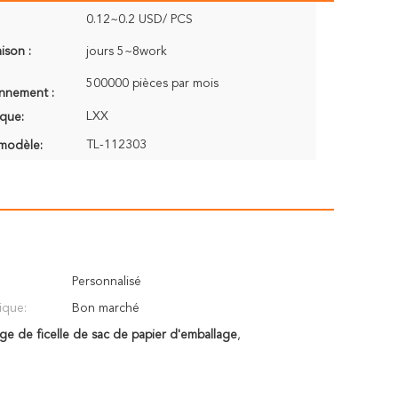
0.12~0.2 USD/ PCS
aison :
jours 5~8work
500000 pièces par mois
onnement :
LXX
que:
TL-112303
modèle:
Personnalisé
ique:
Bon marché
ge de ficelle de sac de papier d'emballage
,