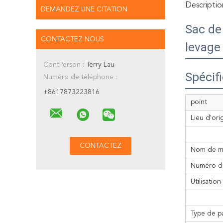
Descriptio
DEMANDEZ UNE CITATION
Sac de
CONTACTEZ NOUS
levage
ContPerson :
Terry Lau
Spécif
Numéro de téléphone :
+8617873223816
point
Lieu d'ori
Nom de m
Numéro d
Utilisation
Type de p