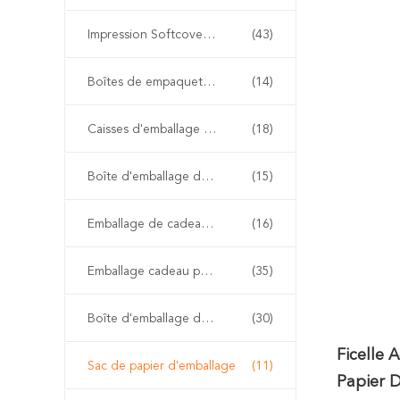
Impression Softcover de livre
(43)
Boîtes de empaquetage de chaussure
(14)
Caisses d'emballage d'habillement
(18)
Boîte d'emballage de perruque
(15)
Emballage de cadeau de boîte de montre
(16)
Emballage cadeau personnalisé
(35)
Boîte d'emballage de papier d'emballage
(30)
Ficelle 
Sac de papier d'emballage
(11)
Papier 