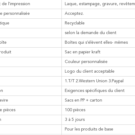
 de l'impression
Laque, estampage, gravure, revêteme
 personnalisée
Acceptez.
tique
Recyclable
selon la demande du client
oîte
Boîtes qui s'élèvent elles- mêmes
roduit
Sac en papier kraft
Couleur personnalisée
Logo du client acceptable
1.T/T 2.Western Union 3.Paypal
on
Exigences spécifiques du client
avire
Sacs en PP + carton
e pièces
100 pièces
n
3 à 5 jours
Pour les produits de base