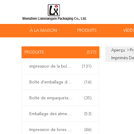
À LA MAISON
PRODUITS
VIDÉ
Aperçu
Pr
PRODUITS
(527)
Imprimés De
impression de la boîte de empaquetage
(131)
Boîte d'emballage de vapotage
(16)
Boîte de empaquetage cosmétique
(35)
Emballage des aliments
(53)
Impression de livres à couverture rigide
(46)