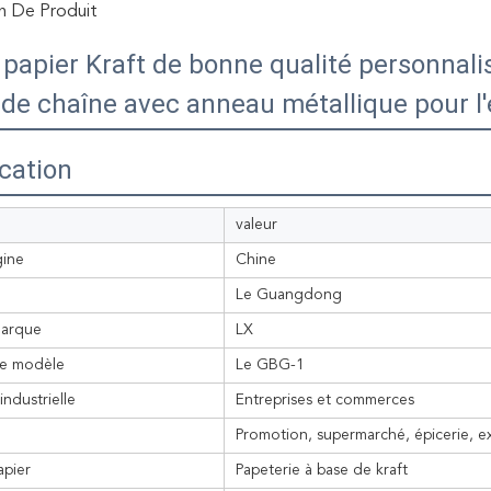
n De Produit
 papier Kraft de bonne qualité personnali
 de chaîne avec anneau métallique pour l'
ication
valeur
gine
Chine
Le Guangdong
arque
LX
e modèle
Le GBG-1
 industrielle
Entreprises et commerces
Promotion, supermarché, épicerie, e
apier
Papeterie à base de kraft