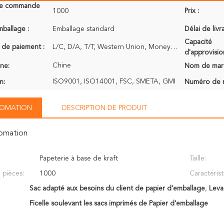
de commande
1000
Prix :
mballage :
Emballage standard
Délai de livr
Capacité
 de paiement :
L/C, D/A, T/T, Western Union, MoneyGram
d'approvisi
Chine
ine:
Nom de mar
ISO9001, ISO14001, FSC, SMETA, GMI
n:
Numéro de 
NFOMATION
DESCRIPTION DE PRODUIT
fomation
Papeterie à base de kraft
Taille:
pièces:
1000
Caractérist
Sac adapté aux besoins du client de papier d'emballage
,
Leva
Ficelle soulevant les sacs imprimés de Papier d'emballage