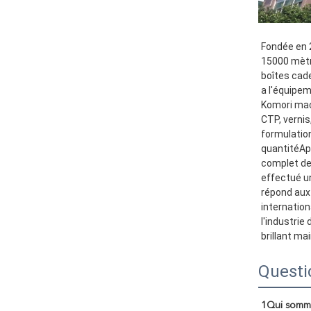
00:00
03:00
Fondée en 2
15000 mètre
boîtes cade
a l'équipe
Komori mac
CTP, vernis
formulation
quantitéApr
complet de
effectué un
répond aux 
internation
l'industrie
brillant ma
Questi
1Qui somm